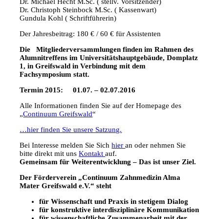
Dr. Michael Hecht M.Sc. ( stellv. Vorsitzender)
Dr. Christoph Steinbock M.Sc. ( Kassenwart)
Gundula Kohl ( Schriftführerin)
Der Jahresbeitrag: 180 € / 60 € für Assistenten
Die Mitgliederversammlungen finden im Rahmen des
Alumnitreffens im Universitätshauptgebäude, Domplatz
1, in Greifswald in Verbindung mit dem
Fachsymposium statt.
Termin 2015: 01.07. – 02.07.2016
Alle Informationen finden Sie auf der Homepage des
„
Continuum Greifswald
“
…hier finden Sie unsere Satzung.
Bei Interesse melden Sie Sich
hier
an oder nehmen Sie
bitte direkt mit uns
Kontakt
auf.
Gemeinsam für Weiterentwicklung – Das ist unser Ziel.
Der Förderverein „Continuum Zahnmedizin Alma
Mater Greifswald e.V.“ steht
für Wissenschaft und Praxis in stetigem Dialog
für konstruktive interdisziplinäre Kommunikation
für wissenschaftliche Zusammenarbeit mit der